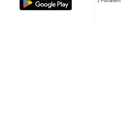
z Polfanem.