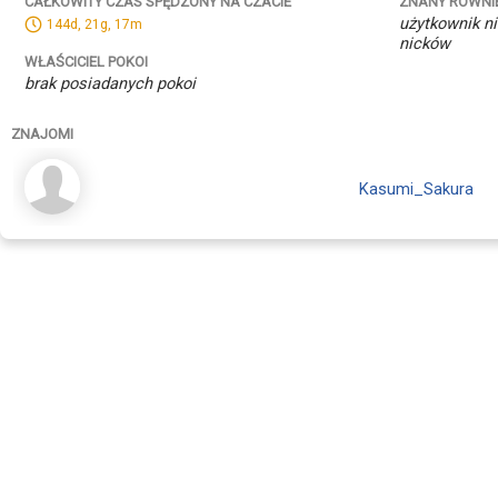
ZNANY RÓWNI
CAŁKOWITY CZAS SPĘDZONY NA CZACIE
użytkownik ni
144d, 21g, 17m
nicków
WŁAŚCICIEL POKOI
brak posiadanych pokoi
ZNAJOMI
Kasumi_Sakura