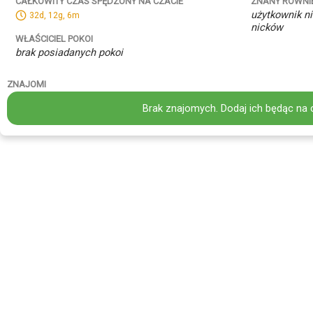
ZNANY RÓWNI
CAŁKOWITY CZAS SPĘDZONY NA CZACIE
użytkownik ni
32d, 12g, 6m
nicków
WŁAŚCICIEL POKOI
brak posiadanych pokoi
ZNAJOMI
Brak znajomych. Dodaj ich będąc na 