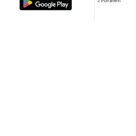
z Polfanem.