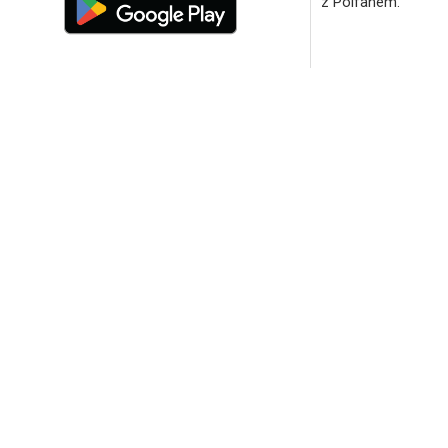
z Polfanem.