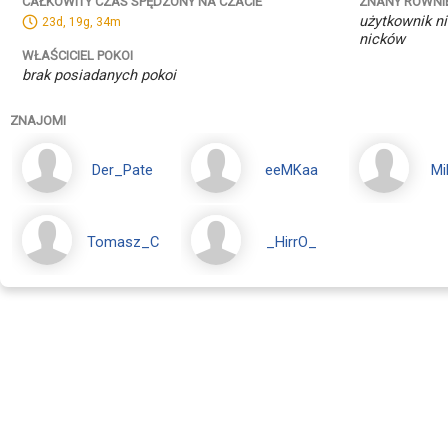
ZNANY RÓWNI
CAŁKOWITY CZAS SPĘDZONY NA CZACIE
użytkownik ni
23d, 19g, 34m
nicków
WŁAŚCICIEL POKOI
brak posiadanych pokoi
ZNAJOMI
Der_Pate
eeMKaa
Mi
Tomasz_C
_HirrO_