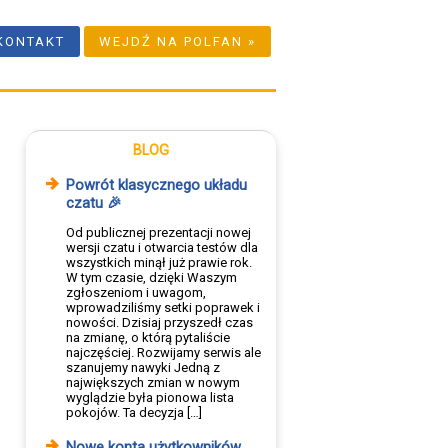
KONTAKT
WEJDŹ NA POLFAN »
BLOG
Powrót klasycznego układu
czatu 🎉
Od publicznej prezentacji nowej
wersji czatu i otwarcia testów dla
wszystkich minął już prawie rok.
W tym czasie, dzięki Waszym
zgłoszeniom i uwagom,
wprowadziliśmy setki poprawek i
nowości. Dzisiaj przyszedł czas
na zmianę, o którą pytaliście
najczęściej. Rozwijamy serwis ale
szanujemy nawyki Jedną z
największych zmian w nowym
wyglądzie była pionowa lista
pokojów. Ta decyzja […]
Nowe konta użytkowników