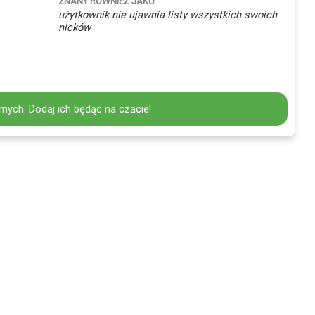
ZNANY RÓWNIEŻ JAKO
użytkownik nie ujawnia listy wszystkich swoich
nicków
mych. Dodaj ich będąc na czacie!