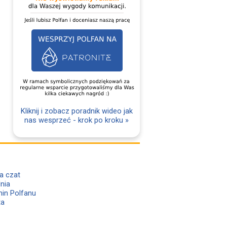
Kliknij i zobacz poradnik wideo jak
nas wesprzeć - krok po kroku »
a czat
lnia
in Polfanu
ta