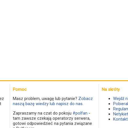
Pomoc
Na skróty
ez
Masz problem, uwagę lub pytanie?
Zobacz
Wejdź n
t
naszą bazę wiedzy lub napisz do nas.
Pobiera
Regulam
Zapraszamy na czat do pokoju
#polfan
-
Netykie
tam zawsze czekają operatorzy serwera,
Kontakt
gotowi odpowiedzieć na pytania związane