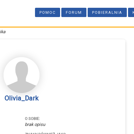
POMOC
FORUM
POBIERALNIA
ika
Olivia_Dark
O SOBIE:
brak opisu