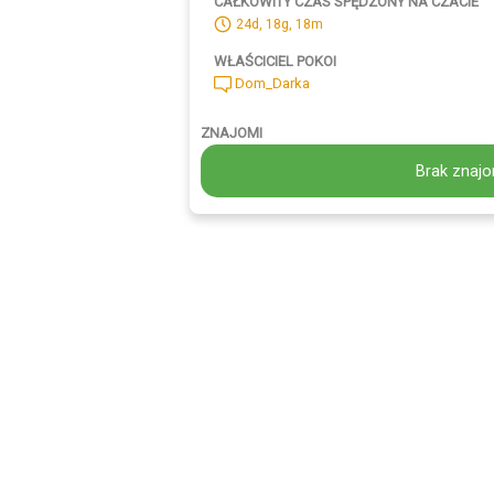
CAŁKOWITY CZAS SPĘDZONY NA CZACIE
24d, 18g, 18m
WŁAŚCICIEL POKOI
Dom_Darka
ZNAJOMI
Brak znajo