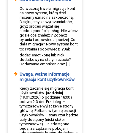
Od wczoraj trwała migracja kont
na nowy system, którą dziś
możemy uznać na zakończoną.
Dziękujemy za wyrozumiałość,
gdyż proces wiązał się
niedostępnością usług. Nie wiesz
gdzie coś znaleźć? Zobacz
pytania i odpowiedzi poniżej. Co
dała migracja? Nowy system kont
to: Pytania i odpowiedzi ❓Jak
dodać emotikonę lub nick
dodatkowy na starym czacie?
Dodawanie emotikon oraz […]
Uwaga, ważne informacje:
migracja kont użytkowników
Kiedy zacznie się migracja kont
użytkowników: już dzisiaj
(19.01.2026) o godzinie 18:00 i
potrwa 2-3 dni. Przebieg: –
tymczasowe wyłączenie strony
głównej Polfanu w tym rejestracji
użytkowników – stary czat będzie
cały dostępny (nicki stałe i
tymczasowe) – niedostępne
będą: zarządzanie pokojami,
udostępnianie logów, dodatkowe