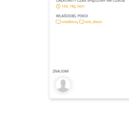
CAŁKOWITY CZAS SPĘDZONY NA CZACIE
10d, 18g, 56m
WŁAŚCICIEL POKOI
,
onedisco
one_disco
ZNAJOMI