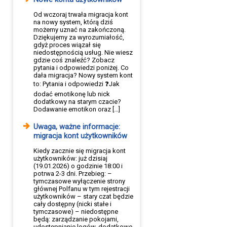
Od wczoraj trwała migracja kont
na nowy system, którą dziś
możemy uznać na zakończoną.
Dziękujemy za wyrozumiałość,
gdyż proces wiązał się
niedostępnością usług. Nie wiesz
gdzie coś znaleźć? Zobacz
pytania i odpowiedzi poniżej. Co
dała migracja? Nowy system kont
to: Pytania i odpowiedzi ❓Jak
dodać emotikonę lub nick
dodatkowy na starym czacie?
Dodawanie emotikon oraz […]
Uwaga, ważne informacje:
migracja kont użytkowników
Kiedy zacznie się migracja kont
użytkowników: już dzisiaj
(19.01.2026) o godzinie 18:00 i
potrwa 2-3 dni. Przebieg: –
tymczasowe wyłączenie strony
głównej Polfanu w tym rejestracji
użytkowników – stary czat będzie
cały dostępny (nicki stałe i
tymczasowe) – niedostępne
będą: zarządzanie pokojami,
udostępnianie logów, dodatkowe