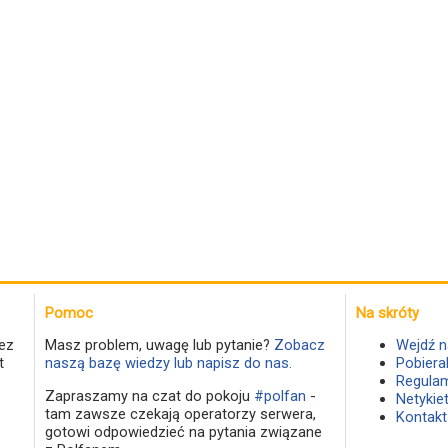
Pomoc
Na skróty
ez
Masz problem, uwagę lub pytanie?
Zobacz
Wejdź n
t
naszą bazę wiedzy lub napisz do nas.
Pobiera
Regulam
Zapraszamy na czat do pokoju
#polfan
-
Netykie
tam zawsze czekają operatorzy serwera,
Kontakt
gotowi odpowiedzieć na pytania związane