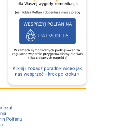
Kliknij i zobacz poradnik wideo jak
nas wesprzeć - krok po kroku »
a czat
lnia
in Polfanu
ta