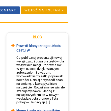
KONTAKT
WEJDŹ NA POLFAN »
BLOG
Powrót klasycznego układu
czatu 🎉
Od publicznej prezentacji nowej
wersji czatu i otwarcia testów dla
wszystkich minął już prawie rok.
W tym czasie, dzięki Waszym
zgłoszeniom i uwagom,
wprowadziliśmy setki poprawek i
nowości. Dzisiaj przyszedł czas
na zmianę, o którą pytaliście
najczęściej. Rozwijamy serwis ale
szanujemy nawyki Jedną z
największych zmian w nowym
wyglądzie była pionowa lista
pokojów. Ta decyzja […]
Nowe konta użytkowników