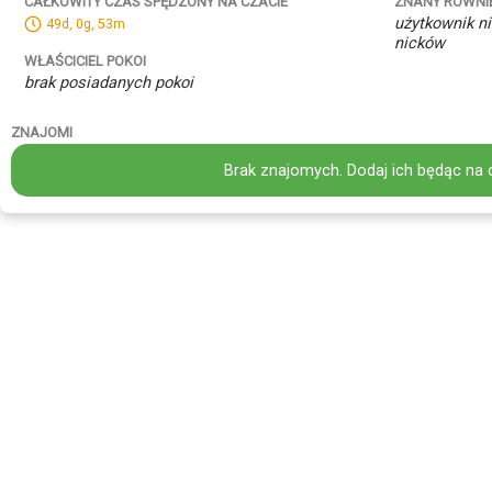
ZNANY RÓWNI
CAŁKOWITY CZAS SPĘDZONY NA CZACIE
użytkownik ni
49d, 0g, 53m
nicków
WŁAŚCICIEL POKOI
brak posiadanych pokoi
ZNAJOMI
Brak znajomych. Dodaj ich będąc na 