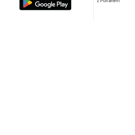
z Polfanem.