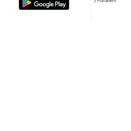
z Polfanem.