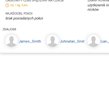
ZNANY RÓWNI
CAŁKOWITY CZAS SPĘDZONY NA CZACIE
użytkownik ni
2d, 14g, 53m
nicków
WŁAŚCICIEL POKOI
brak posiadanych pokoi
ZNAJOMI
James_Smith
Johnatan_Smith
Lian