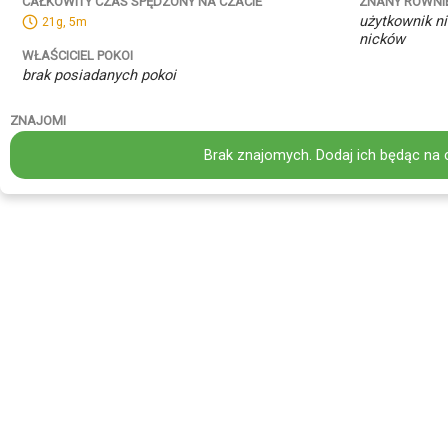
ZNANY RÓWNI
CAŁKOWITY CZAS SPĘDZONY NA CZACIE
użytkownik ni
21g, 5m
nicków
WŁAŚCICIEL POKOI
brak posiadanych pokoi
ZNAJOMI
Brak znajomych. Dodaj ich będąc na 