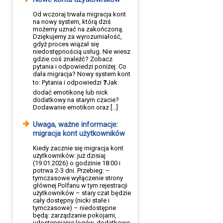
Od wczoraj trwała migracja kont
na nowy system, którą dziś
możemy uznać na zakończoną.
Dziękujemy za wyrozumiałość,
gdyż proces wiązał się
niedostępnością usług. Nie wiesz
gdzie coś znaleźć? Zobacz
pytania i odpowiedzi poniżej. Co
dała migracja? Nowy system kont
to: Pytania i odpowiedzi ❓Jak
dodać emotikonę lub nick
dodatkowy na starym czacie?
Dodawanie emotikon oraz […]
Uwaga, ważne informacje:
migracja kont użytkowników
Kiedy zacznie się migracja kont
użytkowników: już dzisiaj
(19.01.2026) o godzinie 18:00 i
potrwa 2-3 dni. Przebieg: –
tymczasowe wyłączenie strony
głównej Polfanu w tym rejestracji
użytkowników – stary czat będzie
cały dostępny (nicki stałe i
tymczasowe) – niedostępne
będą: zarządzanie pokojami,
udostępnianie logów, dodatkowe