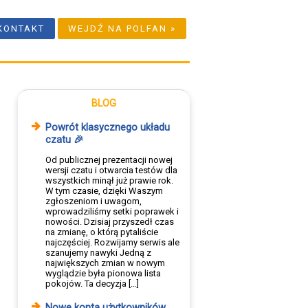
KONTAKT
WEJDŹ NA POLFAN »
BLOG
Powrót klasycznego układu
czatu 🎉
Od publicznej prezentacji nowej
wersji czatu i otwarcia testów dla
wszystkich minął już prawie rok.
W tym czasie, dzięki Waszym
zgłoszeniom i uwagom,
wprowadziliśmy setki poprawek i
nowości. Dzisiaj przyszedł czas
na zmianę, o którą pytaliście
najczęściej. Rozwijamy serwis ale
szanujemy nawyki Jedną z
największych zmian w nowym
wyglądzie była pionowa lista
pokojów. Ta decyzja […]
Nowe konta użytkowników