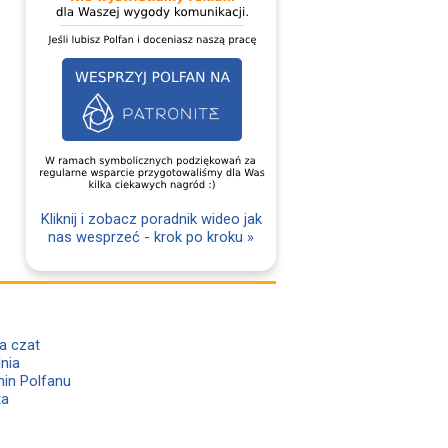
Kliknij i zobacz poradnik wideo jak
nas wesprzeć - krok po kroku »
a czat
lnia
in Polfanu
ta