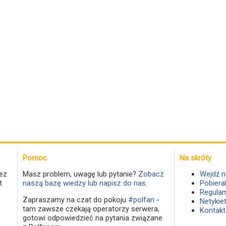
Pomoc
Na skróty
ez
Masz problem, uwagę lub pytanie?
Zobacz
Wejdź n
t
naszą bazę wiedzy lub napisz do nas.
Pobiera
Regulam
Zapraszamy na czat do pokoju
#polfan
-
Netykie
tam zawsze czekają operatorzy serwera,
Kontakt
gotowi odpowiedzieć na pytania związane