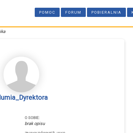
POMOC
FORUM
POBIERALNIA
ika
umia_Dyrektora
O SOBIE:
brak opisu