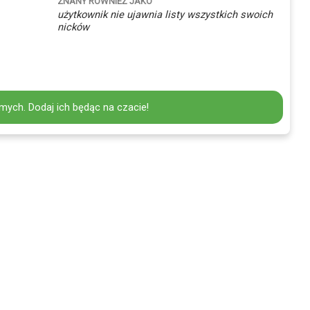
ZNANY RÓWNIEŻ JAKO
użytkownik nie ujawnia listy wszystkich swoich
nicków
mych. Dodaj ich będąc na czacie!