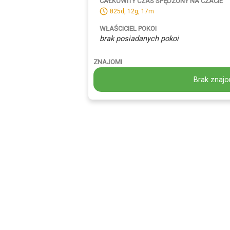
CAŁKOWITY CZAS SPĘDZONY NA CZACIE
825d, 12g, 17m
WŁAŚCICIEL POKOI
brak posiadanych pokoi
ZNAJOMI
Brak znajo