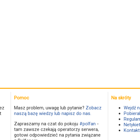
Pomoc
Na skróty
ez
Masz problem, uwagę lub pytanie?
Zobacz
Wejdź n
t
naszą bazę wiedzy lub napisz do nas.
Pobiera
Regulam
Zapraszamy na czat do pokoju
#polfan
-
Netykie
tam zawsze czekają operatorzy serwera,
Kontakt
gotowi odpowiedzieć na pytania związane