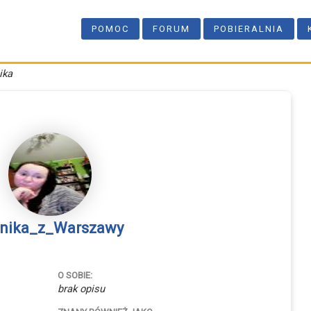
POMOC
FORUM
POBIERALNIA
ika
nika_z_Warszawy
O SOBIE:
brak opisu