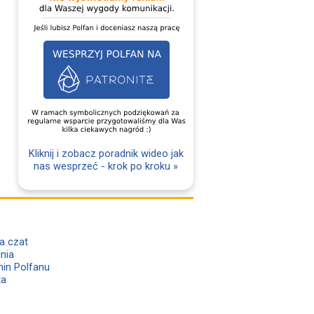
Kliknij i zobacz poradnik wideo jak
nas wesprzeć - krok po kroku »
a czat
lnia
in Polfanu
ta