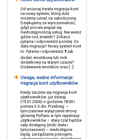
Od wczoraj trwała migracja kont
na nowy system, którą dziś
możemy uznać na zakończoną.
Dziękujemy za wyrozumiałość,
gdyż proces wiązał się
niedostępnością usług. Nie wiesz
gdzie coś znaleźć? Zobacz
pytania i odpowiedzi poniżej. Co
dała migracja? Nowy system kont
to: Pytania i odpowiedzi ❓Jak
dodać emotikonę lub nick
dodatkowy na starym czacie?
Dodawanie emotikon oraz […]
Uwaga, ważne informacje:
migracja kont użytkowników
Kiedy zacznie się migracja kont
użytkowników: już dzisiaj
(19.01.2026) o godzinie 18:00 i
potrwa 2-3 dni. Przebieg: –
tymczasowe wyłączenie strony
głównej Polfanu w tym rejestracji
użytkowników – stary czat będzie
cały dostępny (nicki stałe i
tymczasowe) – niedostępne
będą: zarządzanie pokojami,
udostępnianie logów, dodatkowe