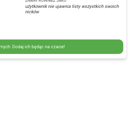
ZNANY RÓWNIEŻ JAKO
użytkownik nie ujawnia listy wszystkich swoich
nicków
mych. Dodaj ich będąc na czacie!