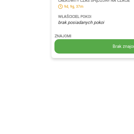
CAŁKOWITY CZAS SPĘDZONY NA CZACIE
9d, 9g, 37m
WŁAŚCICIEL POKOI
brak posiadanych pokoi
ZNAJOMI
Brak znajo