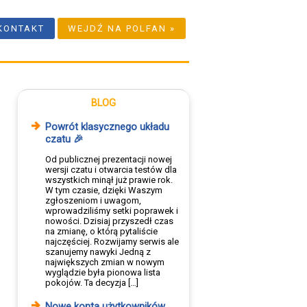
KONTAKT
WEJDŹ NA POLFAN »
BLOG
Powrót klasycznego układu
czatu 🎉
Od publicznej prezentacji nowej
wersji czatu i otwarcia testów dla
wszystkich minął już prawie rok.
W tym czasie, dzięki Waszym
zgłoszeniom i uwagom,
wprowadziliśmy setki poprawek i
nowości. Dzisiaj przyszedł czas
na zmianę, o którą pytaliście
najczęściej. Rozwijamy serwis ale
szanujemy nawyki Jedną z
największych zmian w nowym
wyglądzie była pionowa lista
pokojów. Ta decyzja […]
Nowe konta użytkowników