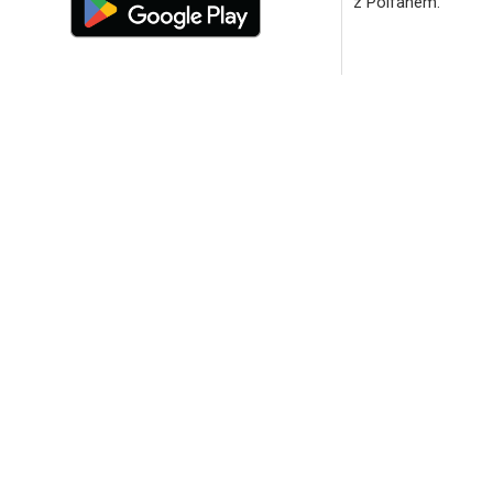
z Polfanem.