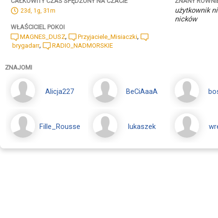
ZNANY RÓWNI
CAŁKOWITY CZAS SPĘDZONY NA CZACIE
użytkownik ni
23d, 1g, 31m
nicków
WŁAŚCICIEL POKOI
,
,
MAGNES_DUSZ
Przyjaciele_Misiaczki
,
brygadarr
RADIO_NADMORSKIE
ZNAJOMI
Alicja227
BeCiAaaA
bo
Fille_Rousse
lukaszek
wr