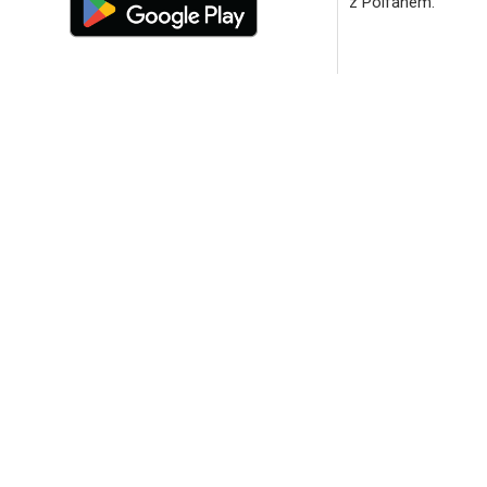
z Polfanem.