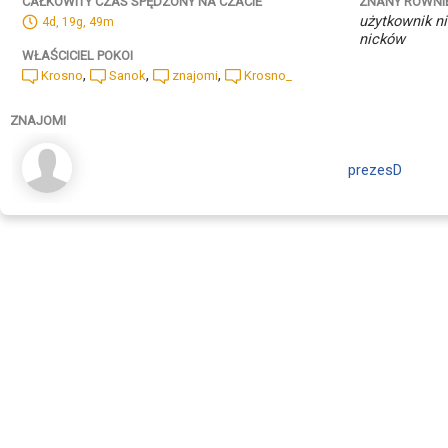
ZNANY RÓWNI
CAŁKOWITY CZAS SPĘDZONY NA CZACIE
użytkownik ni
4d, 19g, 49m
nicków
WŁAŚCICIEL POKOI
,
,
,
Krosno
Sanok
znajomi
Krosno_
ZNAJOMI
prezesD