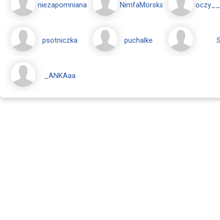
niezapomniana_nutka
NimfaMorska
oczy__
psotniczka
puchalke
S
_ANKAaa