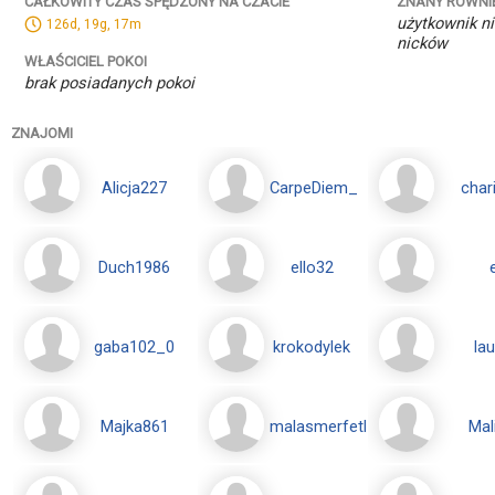
ZNANY RÓWNI
CAŁKOWITY CZAS SPĘDZONY NA CZACIE
użytkownik ni
126d, 19g, 17m
nicków
WŁAŚCICIEL POKOI
brak posiadanych pokoi
ZNAJOMI
Alicja227
CarpeDiem_
char
Duch1986
ello32
gaba102_0
krokodylek
la
Majka861
malasmerfetka
Mal