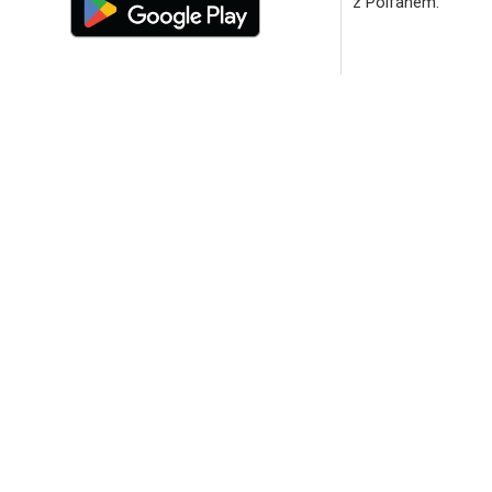
z Polfanem.