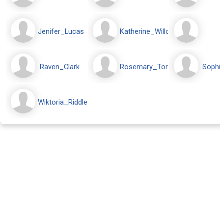
Jenifer_Lucas
Katherine_Willows
Raven_Clark
Rosemary_Torener
Soph
Wiktoria_Riddle