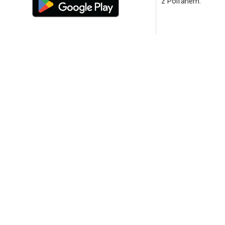
z Polfanem.