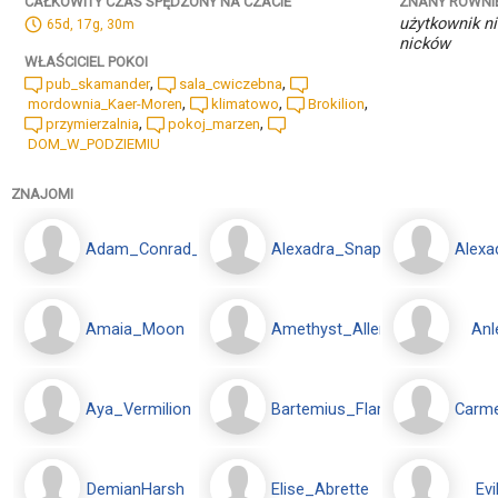
ZNANY RÓWNI
CAŁKOWITY CZAS SPĘDZONY NA CZACIE
użytkownik ni
65d, 17g, 30m
nicków
WŁAŚCICIEL POKOI
,
,
pub_skamander
sala_cwiczebna
,
,
,
mordownia_Kaer-Moren
klimatowo
Brokilion
,
,
przymierzalnia
pokoj_marzen
DOM_W_PODZIEMIU
ZNAJOMI
Adam_Conrad_Korfis
Alexadra_Snape
Alexa
Amaia_Moon
Amethyst_Allen
Anl
Aya_Vermilion
Bartemius_Flamel
Carm
DemianHarsh
Elise_Abrette
Ev