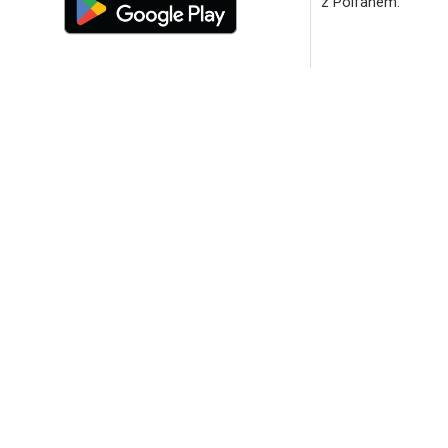
z Polfanem.