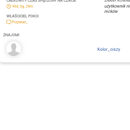
ZNANY RÓWNI
CAŁKOWITY CZAS SPĘDZONY NA CZACIE
użytkownik ni
90d, 5g, 29m
nicków
WŁAŚCICIEL POKOI
Przystan_
ZNAJOMI
Kolor_ciszy