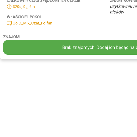
ZNANY RÓWNI
CAŁKOWITY CZAS SPĘDZONY NA CZACIE
użytkownik ni
320d, 0g, 6m
nicków
WŁAŚCICIEL POKOI
GolD_Mix_Czat_Polfan
ZNAJOMI
Brak znajomych. Dodaj ich będąc na 