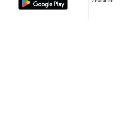
z Polfanem.