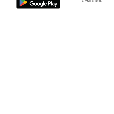
z Polfanem.