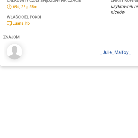
ZNANY RÓWNI
CAŁKOWITY CZAS SPĘDZONY NA CZACIE
użytkownik ni
69d, 23g, 58m
nicków
WŁAŚCICIEL POKOI
Luans_hb
ZNAJOMI
_Julie_Malfoy_