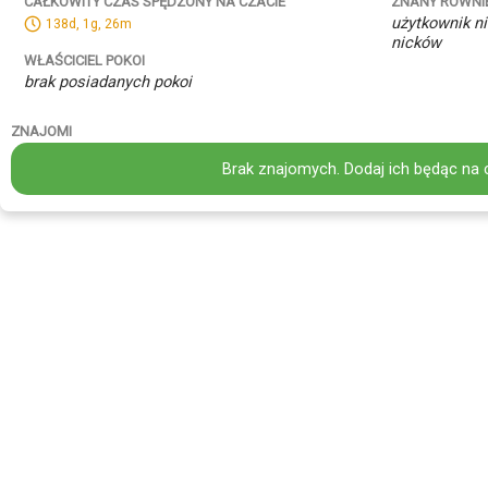
ZNANY RÓWNI
CAŁKOWITY CZAS SPĘDZONY NA CZACIE
użytkownik ni
138d, 1g, 26m
nicków
WŁAŚCICIEL POKOI
brak posiadanych pokoi
ZNAJOMI
Brak znajomych. Dodaj ich będąc na 