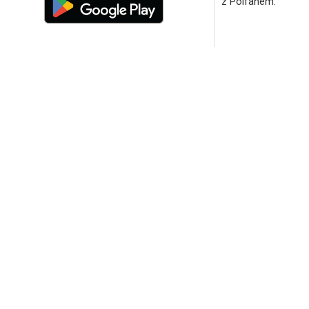
z Polfanem.