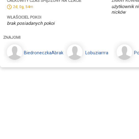
ZNANY RÓWNI
CAŁKOWITY CZAS SPĘDZONY NA CZACIE
użytkownik ni
2d, 0g, 54m
nicków
WŁAŚCICIEL POKOI
brak posiadanych pokoi
ZNAJOMI
BiedroneczkaAbrakadabra
Lobuziarrra
P