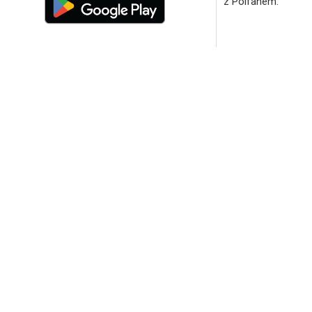
z Polfanem.