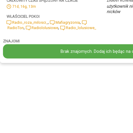
ZNANY RÓWNI
CAŁKOWITY CZAS SPĘDZONY NA CZACIE
użytkownik ni
71d, 16g, 13m
nicków
WŁAŚCICIEL POKOI
,
,
Radio_roza_milosci_
Mafiagryzonia
,
,
RadioTon
Radiololusiowe
Radio_lolusiowe_
ZNAJOMI
Brak znajomych. Dodaj ich będąc na 