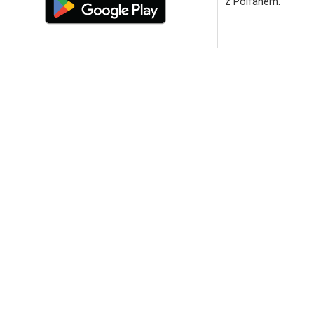
z Polfanem.