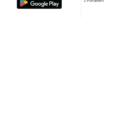
z Polfanem.