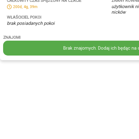
ZNANY RÓWNI
CAŁKOWITY CZAS SPĘDZONY NA CZACIE
użytkownik ni
200d, 4g, 39m
nicków
WŁAŚCICIEL POKOI
brak posiadanych pokoi
ZNAJOMI
Brak znajomych. Dodaj ich będąc na 