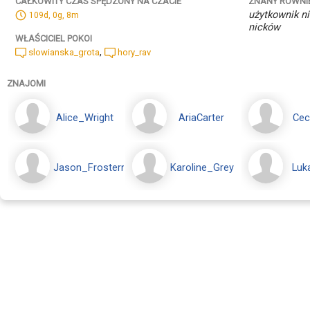
ZNANY RÓWNI
CAŁKOWITY CZAS SPĘDZONY NA CZACIE
użytkownik ni
109d, 0g, 8m
nicków
WŁAŚCICIEL POKOI
,
slowianska_grota
hory_rav
ZNAJOMI
Alice_Wright
AriaCarter
Ceci
Jason_Frostern
Karoline_Grey
Luk