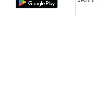
z Polfanem.