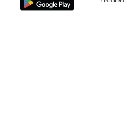
z Polfanem.