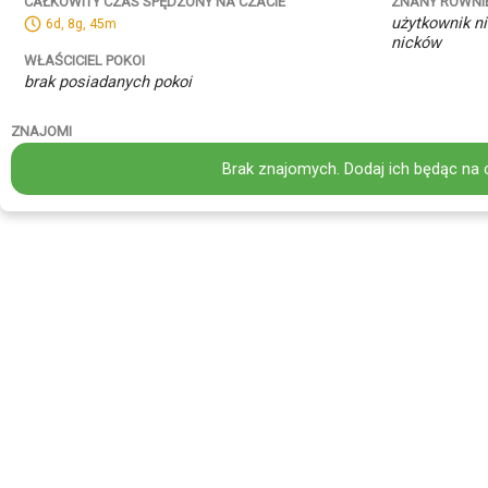
ZNANY RÓWNI
CAŁKOWITY CZAS SPĘDZONY NA CZACIE
użytkownik ni
6d, 8g, 45m
nicków
WŁAŚCICIEL POKOI
brak posiadanych pokoi
ZNAJOMI
Brak znajomych. Dodaj ich będąc na 