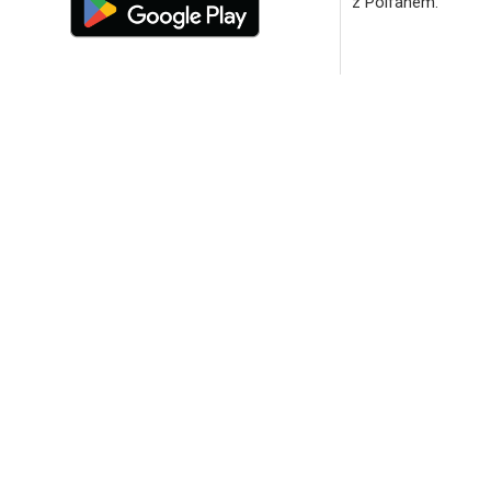
z Polfanem.