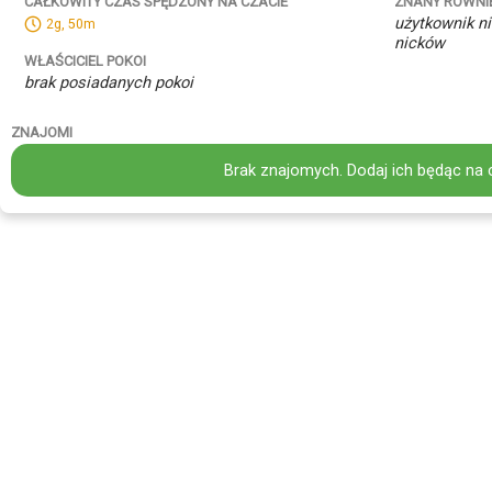
ZNANY RÓWNI
CAŁKOWITY CZAS SPĘDZONY NA CZACIE
użytkownik ni
2g, 50m
nicków
WŁAŚCICIEL POKOI
brak posiadanych pokoi
ZNAJOMI
Brak znajomych. Dodaj ich będąc na 