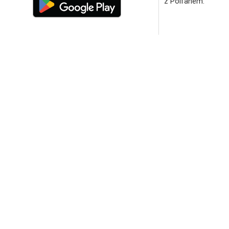
z Polfanem.