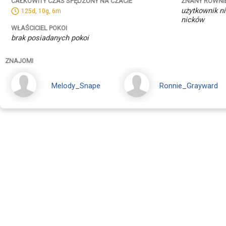
ZNANY RÓWNI
CAŁKOWITY CZAS SPĘDZONY NA CZACIE
użytkownik ni
125d, 10g, 6m
nicków
WŁAŚCICIEL POKOI
brak posiadanych pokoi
ZNAJOMI
Melody_Snape
Ronnie_Grayward