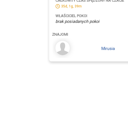
CAŁKOWITY CZAS SPĘDZONY NA CZACIE
35d, 1g, 39m
WŁAŚCICIEL POKOI
brak posiadanych pokoi
ZNAJOMI
Mirusia