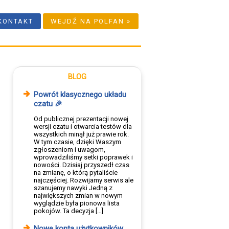
KONTAKT
WEJDŹ NA POLFAN »
BLOG
Powrót klasycznego układu
czatu 🎉
Od publicznej prezentacji nowej
wersji czatu i otwarcia testów dla
wszystkich minął już prawie rok.
W tym czasie, dzięki Waszym
zgłoszeniom i uwagom,
wprowadziliśmy setki poprawek i
nowości. Dzisiaj przyszedł czas
na zmianę, o którą pytaliście
najczęściej. Rozwijamy serwis ale
szanujemy nawyki Jedną z
największych zmian w nowym
wyglądzie była pionowa lista
pokojów. Ta decyzja […]
Nowe konta użytkowników