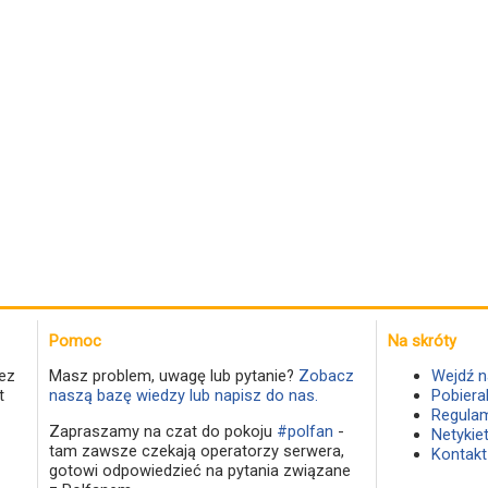
Pomoc
Na skróty
ez
Masz problem, uwagę lub pytanie?
Zobacz
Wejdź n
t
naszą bazę wiedzy lub napisz do nas.
Pobiera
Regulam
Zapraszamy na czat do pokoju
#polfan
-
Netykie
tam zawsze czekają operatorzy serwera,
Kontakt
gotowi odpowiedzieć na pytania związane