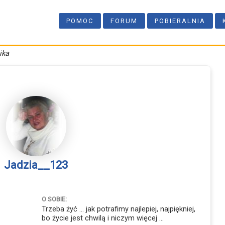
POMOC
FORUM
POBIERALNIA
ika
Jadzia__123
O SOBIE:
Trzeba żyć ... jak potrafimy najlepiej, najpiękniej,
bo życie jest chwilą i niczym więcej ...