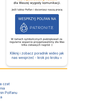
Kliknij i zobacz poradnik wideo jak
nas wesprzeć - krok po kroku »
a czat
lnia
in Polfanu
ta