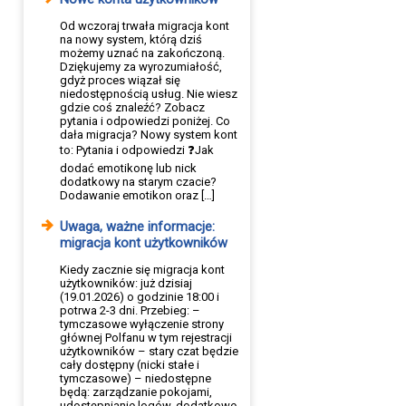
Od wczoraj trwała migracja kont
na nowy system, którą dziś
możemy uznać na zakończoną.
Dziękujemy za wyrozumiałość,
gdyż proces wiązał się
niedostępnością usług. Nie wiesz
gdzie coś znaleźć? Zobacz
pytania i odpowiedzi poniżej. Co
dała migracja? Nowy system kont
to: Pytania i odpowiedzi ❓Jak
dodać emotikonę lub nick
dodatkowy na starym czacie?
Dodawanie emotikon oraz […]
Uwaga, ważne informacje:
migracja kont użytkowników
Kiedy zacznie się migracja kont
użytkowników: już dzisiaj
(19.01.2026) o godzinie 18:00 i
potrwa 2-3 dni. Przebieg: –
tymczasowe wyłączenie strony
głównej Polfanu w tym rejestracji
użytkowników – stary czat będzie
cały dostępny (nicki stałe i
tymczasowe) – niedostępne
będą: zarządzanie pokojami,
udostępnianie logów, dodatkowe