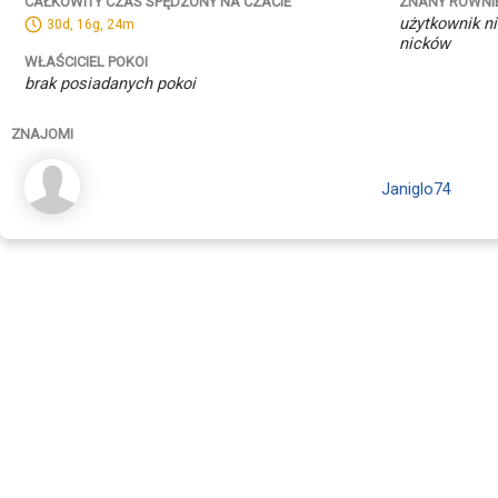
ZNANY RÓWNI
CAŁKOWITY CZAS SPĘDZONY NA CZACIE
użytkownik ni
30d, 16g, 24m
nicków
WŁAŚCICIEL POKOI
brak posiadanych pokoi
ZNAJOMI
Janiglo74