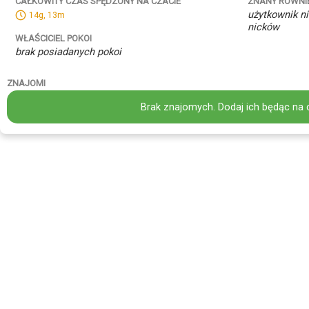
ZNANY RÓWNI
CAŁKOWITY CZAS SPĘDZONY NA CZACIE
użytkownik ni
14g, 13m
nicków
WŁAŚCICIEL POKOI
brak posiadanych pokoi
ZNAJOMI
Brak znajomych. Dodaj ich będąc na 