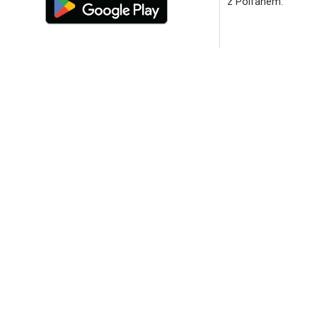
z Polfanem.