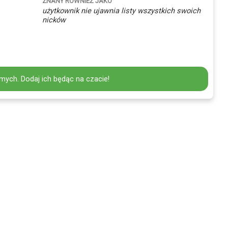
ZNANY RÓWNIEŻ JAKO
użytkownik nie ujawnia listy wszystkich swoich
nicków
mych. Dodaj ich będąc na czacie!