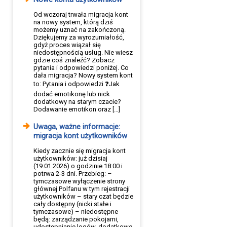
Od wczoraj trwała migracja kont
na nowy system, którą dziś
możemy uznać na zakończoną.
Dziękujemy za wyrozumiałość,
gdyż proces wiązał się
niedostępnością usług. Nie wiesz
gdzie coś znaleźć? Zobacz
pytania i odpowiedzi poniżej. Co
dała migracja? Nowy system kont
to: Pytania i odpowiedzi ❓Jak
dodać emotikonę lub nick
dodatkowy na starym czacie?
Dodawanie emotikon oraz […]
Uwaga, ważne informacje:
migracja kont użytkowników
Kiedy zacznie się migracja kont
użytkowników: już dzisiaj
(19.01.2026) o godzinie 18:00 i
potrwa 2-3 dni. Przebieg: –
tymczasowe wyłączenie strony
głównej Polfanu w tym rejestracji
użytkowników – stary czat będzie
cały dostępny (nicki stałe i
tymczasowe) – niedostępne
będą: zarządzanie pokojami,
udostępnianie logów, dodatkowe