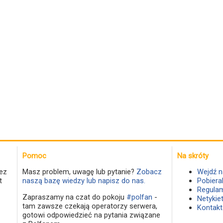
Pomoc
Na skróty
ez
Masz problem, uwagę lub pytanie?
Zobacz
Wejdź n
t
naszą bazę wiedzy lub napisz do nas.
Pobiera
Regulam
Zapraszamy na czat do pokoju
#polfan
-
Netykie
tam zawsze czekają operatorzy serwera,
Kontakt
gotowi odpowiedzieć na pytania związane