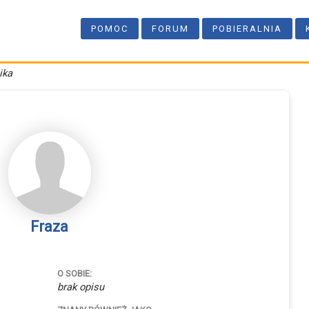
POMOC
FORUM
POBIERALNIA
ika
Fraza
O SOBIE:
brak opisu