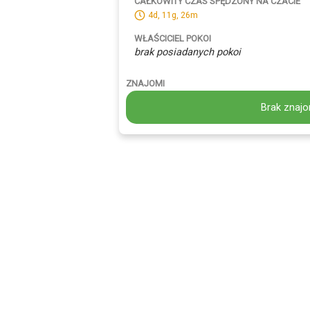
CAŁKOWITY CZAS SPĘDZONY NA CZACIE
4d, 11g, 26m
WŁAŚCICIEL POKOI
brak posiadanych pokoi
ZNAJOMI
Brak znajo