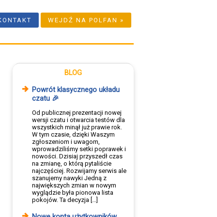
KONTAKT
WEJDŹ NA POLFAN »
BLOG
Powrót klasycznego układu
czatu 🎉
Od publicznej prezentacji nowej
wersji czatu i otwarcia testów dla
wszystkich minął już prawie rok.
W tym czasie, dzięki Waszym
zgłoszeniom i uwagom,
wprowadziliśmy setki poprawek i
nowości. Dzisiaj przyszedł czas
na zmianę, o którą pytaliście
najczęściej. Rozwijamy serwis ale
szanujemy nawyki Jedną z
największych zmian w nowym
wyglądzie była pionowa lista
pokojów. Ta decyzja […]
Nowe konta użytkowników