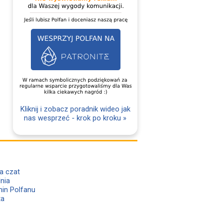
Kliknij i zobacz poradnik wideo jak
nas wesprzeć - krok po kroku »
a czat
lnia
in Polfanu
ta