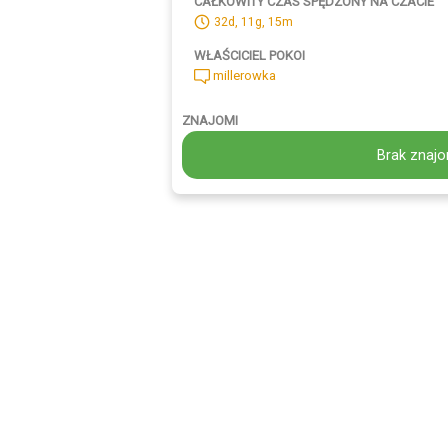
CAŁKOWITY CZAS SPĘDZONY NA CZACIE
32d, 11g, 15m
WŁAŚCICIEL POKOI
millerowka
ZNAJOMI
Brak znajo