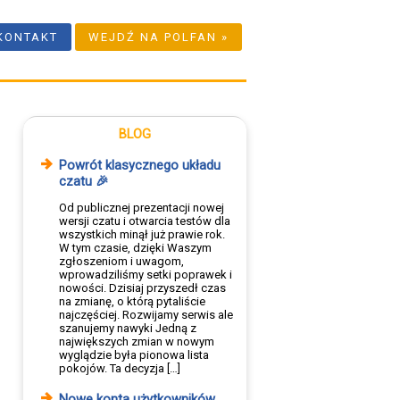
KONTAKT
WEJDŹ NA POLFAN »
BLOG
Powrót klasycznego układu
czatu 🎉
Od publicznej prezentacji nowej
wersji czatu i otwarcia testów dla
wszystkich minął już prawie rok.
W tym czasie, dzięki Waszym
zgłoszeniom i uwagom,
wprowadziliśmy setki poprawek i
nowości. Dzisiaj przyszedł czas
na zmianę, o którą pytaliście
najczęściej. Rozwijamy serwis ale
szanujemy nawyki Jedną z
największych zmian w nowym
wyglądzie była pionowa lista
pokojów. Ta decyzja […]
Nowe konta użytkowników