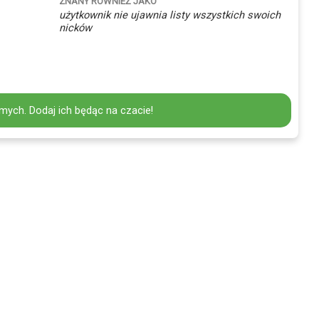
ZNANY RÓWNIEŻ JAKO
użytkownik nie ujawnia listy wszystkich swoich
nicków
mych. Dodaj ich będąc na czacie!