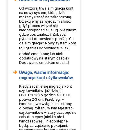
Od wczoraj trwała migracja kont
na nowy system, którą dziś
możemy uznać na zakończoną.
Dziękujemy za wyrozumiałość,
gdyż proces wiązał się
niedostępnością usług. Nie wiesz
gdzie coś znaleźć? Zobacz
pytania i odpowiedzi poniżej. Co
dała migracja? Nowy system kont
to: Pytania i odpowiedzi ❓Jak
dodać emotikonę lub nick
dodatkowy na starym czacie?
Dodawanie emotikon oraz […]
Uwaga, ważne informacje:
migracja kont użytkowników
Kiedy zacznie się migracja kont
użytkowników: już dzisiaj
(19.01.2026) o godzinie 18:00 i
potrwa 2-3 dni. Przebieg: –
tymczasowe wyłączenie strony
głównej Polfanu w tym rejestracji
użytkowników – stary czat będzie
cały dostępny (nicki stałe i
tymczasowe) – niedostępne
będą: zarządzanie pokojami,
udostępnianie logów, dodatkowe