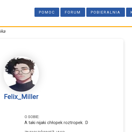
POMOC
FORUM
POBIERALNIA
ika
Felix_Miller
O SOBIE:
A taki nijaki chłopek roztropek. :D