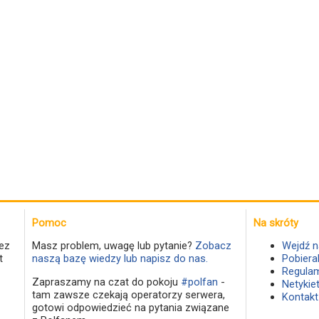
Pomoc
Na skróty
ez
Masz problem, uwagę lub pytanie?
Zobacz
Wejdź n
t
naszą bazę wiedzy lub napisz do nas.
Pobiera
Regulam
Zapraszamy na czat do pokoju
#polfan
-
Netykie
tam zawsze czekają operatorzy serwera,
Kontakt
gotowi odpowiedzieć na pytania związane