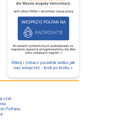
Kliknij i zobacz poradnik wideo jak
nas wesprzeć - krok po kroku »
a czat
lnia
in Polfanu
ta