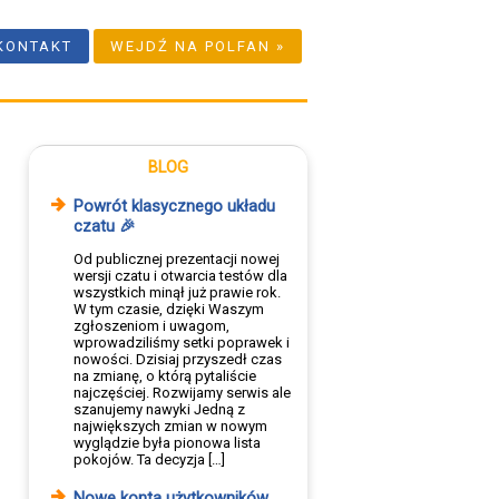
KONTAKT
WEJDŹ NA POLFAN »
BLOG
Powrót klasycznego układu
czatu 🎉
Od publicznej prezentacji nowej
wersji czatu i otwarcia testów dla
wszystkich minął już prawie rok.
W tym czasie, dzięki Waszym
zgłoszeniom i uwagom,
wprowadziliśmy setki poprawek i
nowości. Dzisiaj przyszedł czas
na zmianę, o którą pytaliście
najczęściej. Rozwijamy serwis ale
szanujemy nawyki Jedną z
największych zmian w nowym
wyglądzie była pionowa lista
pokojów. Ta decyzja […]
Nowe konta użytkowników