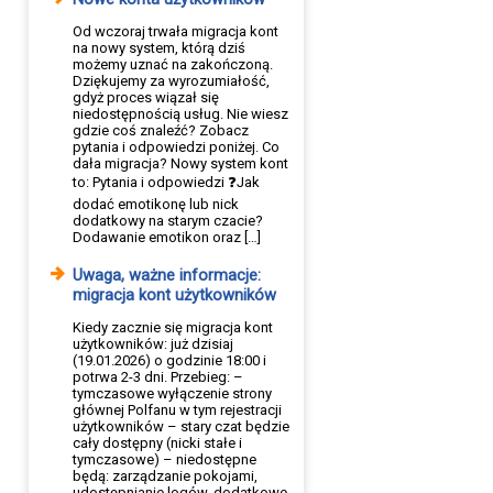
Od wczoraj trwała migracja kont
na nowy system, którą dziś
możemy uznać na zakończoną.
Dziękujemy za wyrozumiałość,
gdyż proces wiązał się
niedostępnością usług. Nie wiesz
gdzie coś znaleźć? Zobacz
pytania i odpowiedzi poniżej. Co
dała migracja? Nowy system kont
to: Pytania i odpowiedzi ❓Jak
dodać emotikonę lub nick
dodatkowy na starym czacie?
Dodawanie emotikon oraz […]
Uwaga, ważne informacje:
migracja kont użytkowników
Kiedy zacznie się migracja kont
użytkowników: już dzisiaj
(19.01.2026) o godzinie 18:00 i
potrwa 2-3 dni. Przebieg: –
tymczasowe wyłączenie strony
głównej Polfanu w tym rejestracji
użytkowników – stary czat będzie
cały dostępny (nicki stałe i
tymczasowe) – niedostępne
będą: zarządzanie pokojami,
udostępnianie logów, dodatkowe