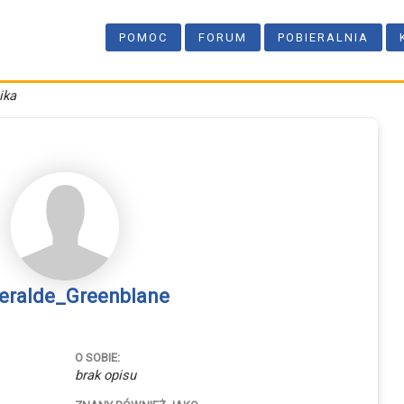
POMOC
FORUM
POBIERALNIA
ika
eralde_Greenblane
O SOBIE:
brak opisu