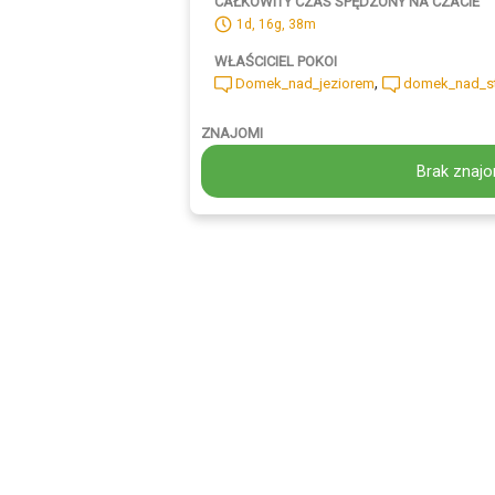
CAŁKOWITY CZAS SPĘDZONY NA CZACIE
1d, 16g, 38m
WŁAŚCICIEL POKOI
,
Domek_nad_jeziorem
domek_nad_s
ZNAJOMI
Brak znajo