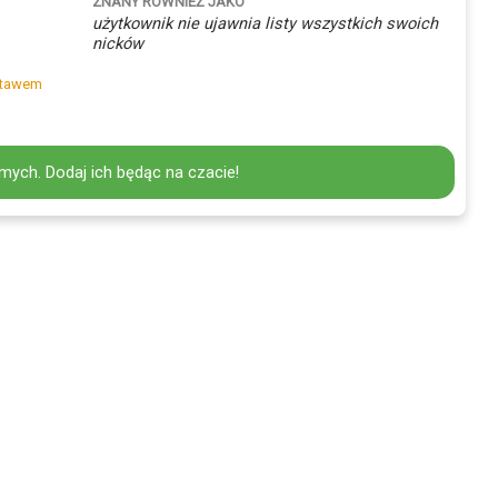
ZNANY RÓWNIEŻ JAKO
użytkownik nie ujawnia listy wszystkich swoich
nicków
tawem
mych. Dodaj ich będąc na czacie!