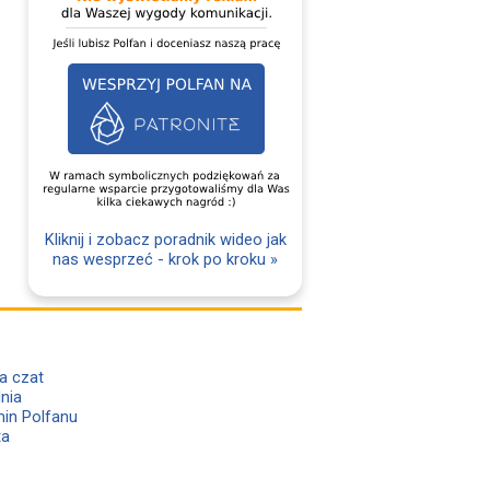
Kliknij i zobacz poradnik wideo jak
nas wesprzeć - krok po kroku »
a czat
lnia
in Polfanu
ta