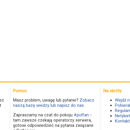
Pomoc
Na skróty
ez
Masz problem, uwagę lub pytanie?
Zobacz
Wejdź n
t
naszą bazę wiedzy lub napisz do nas.
Pobiera
Regulam
Zapraszamy na czat do pokoju
#polfan
-
Netykie
tam zawsze czekają operatorzy serwera,
Kontakt
gotowi odpowiedzieć na pytania związane