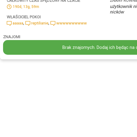
ZNANY RÓWNI
CAŁKOWITY CZAS SPĘDZONY NA CZACIE
użytkownik ni
190d, 13g, 59m
nicków
WŁAŚCICIEL POKOI
,
,
aaaaa
reptilianie
wwwwwwwwww
ZNAJOMI
Brak znajomych. Dodaj ich będąc na 