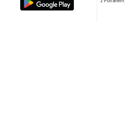
z Polfanem.