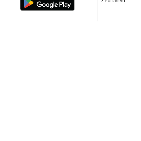
z Polfanem.