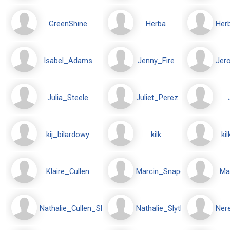
GreenShine
Herba
Her
Isabel_Adams
Jenny_Fire
Jer
Julia_Steele
Juliet_Perez
kij_bilardowy
kilk
ki
Klaire_Cullen
Marcin_Snape
Ma
Nathalie_Cullen_Slytherin
Nathalie_Slytherin
Ner