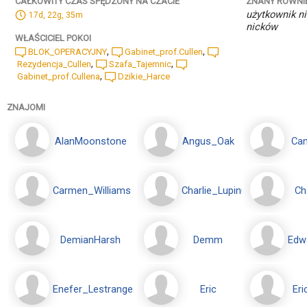
ZNANY RÓWNI
CAŁKOWITY CZAS SPĘDZONY NA CZACIE
użytkownik ni
17d, 22g, 35m
nicków
WŁAŚCICIEL POKOI
,
,
BLOK_OPERACYJNY
Gabinet_prof.Cullen
,
,
Rezydencja_Cullen
Szafa_Tajemnic
,
Gabinet_prof.Cullena
Dzikie_Harce
ZNAJOMI
AlanMoonstone
Angus_Oak
Cam
Carmen_Williams
Charlie_Lupinus
Ch
DemianHarsh
Demm
Edw
Enefer_Lestrange
Eric
Eri