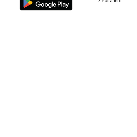
z Polfanem.