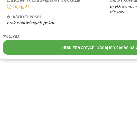
ZNANY RÓWNI
CAŁKOWITY CZAS SPĘDZONY NA CZACIE
użytkownik ni
1d, 2g, 24m
nicków
WŁAŚCICIEL POKOI
brak posiadanych pokoi
ZNAJOMI
Brak znajomych. Dodaj ich będąc na 