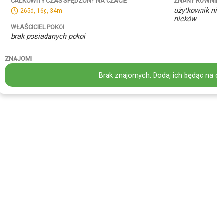
ZNANY RÓWNI
CAŁKOWITY CZAS SPĘDZONY NA CZACIE
użytkownik ni
265d, 16g, 34m
nicków
WŁAŚCICIEL POKOI
brak posiadanych pokoi
ZNAJOMI
Brak znajomych. Dodaj ich będąc na 