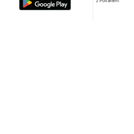
z Polfanem.