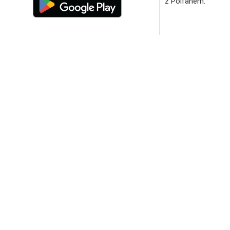
z Polfanem.