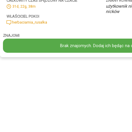
ZNANY RÓWNI
CAŁKOWITY CZAS SPĘDZONY NA CZACIE
użytkownik ni
31d, 22g, 38m
nicków
WŁAŚCICIEL POKOI
herbaciarnia_rusalka
ZNAJOMI
Brak znajomych. Dodaj ich będąc na 