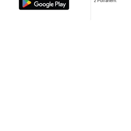
z Polfanem.