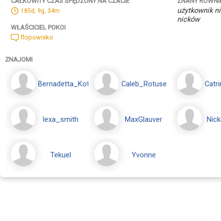
ZNANY RÓWNI
CAŁKOWITY CZAS SPĘDZONY NA CZACIE
użytkownik ni
185d, 9g, 34m
nicków
WŁAŚCICIEL POKOI
flopowisko
ZNAJOMI
Bernadetta_Kotletta
Caleb_Rotuse
Catri
lexa_smith
MaxGlauver
Nic
Tekuel
Yvonne