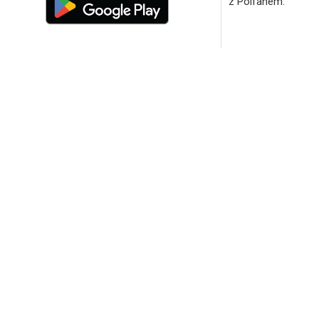
z Polfanem.