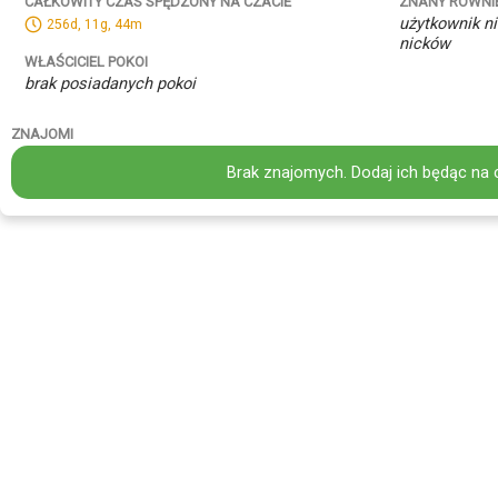
ZNANY RÓWNI
CAŁKOWITY CZAS SPĘDZONY NA CZACIE
użytkownik ni
256d, 11g, 44m
nicków
WŁAŚCICIEL POKOI
brak posiadanych pokoi
ZNAJOMI
Brak znajomych. Dodaj ich będąc na 