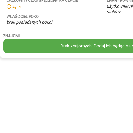
ZNANY RÓWNI
CAŁKOWITY CZAS SPĘDZONY NA CZACIE
użytkownik ni
2g, 7m
nicków
WŁAŚCICIEL POKOI
brak posiadanych pokoi
ZNAJOMI
Brak znajomych. Dodaj ich będąc na 