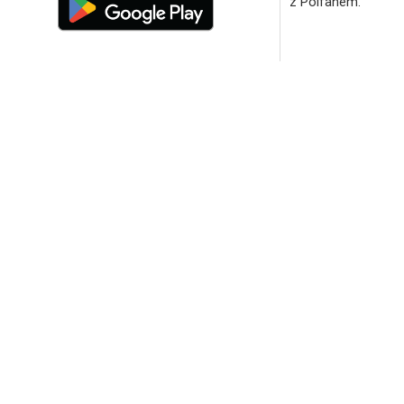
z Polfanem.