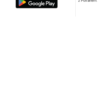
z Polfanem.