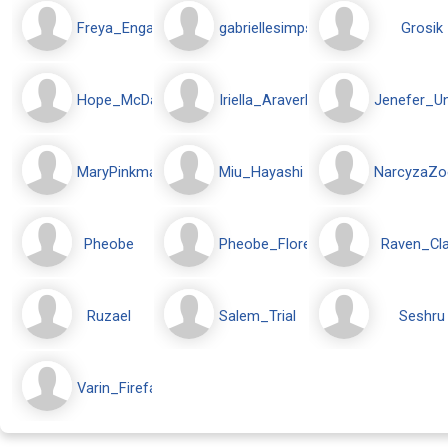
Freya_Engarea
gabriellesimpson
Grosik
Hope_McDawes
Iriella_Araverl
Jenefer_Un
MaryPinkman
Miu_Hayashi
NarcyzaZo
Pheobe
Pheobe_Flores
Raven_Cla
Ruzael
Salem_Trial
Seshru
Varin_Firefang