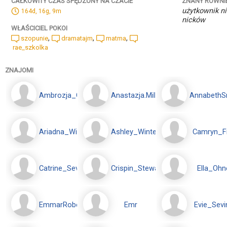
ZNANY RÓWNI
CAŁKOWITY CZAS SPĘDZONY NA CZACIE
użytkownik ni
164d, 16g, 9m
nicków
WŁAŚCICIEL POKOI
,
,
,
szopunie
dramatajm
matma
rae_szkolka
ZNAJOMI
Ambrozja_Green
Anastazja.Miller
Annabeth
Ariadna_Williams
Ashley_Winterhood
Camryn_F
Catrine_Sevill
Crispin_Stewart
Ella_Ohn
EmmarRoberts
Emr
Evie_Sevi