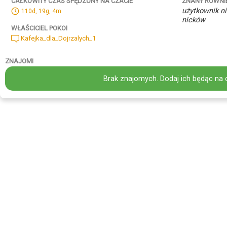
ZNANY RÓWNI
CAŁKOWITY CZAS SPĘDZONY NA CZACIE
użytkownik ni
110d, 19g, 4m
nicków
WŁAŚCICIEL POKOI
Kafejka_dla_Dojrzalych_1
ZNAJOMI
Brak znajomych. Dodaj ich będąc na 