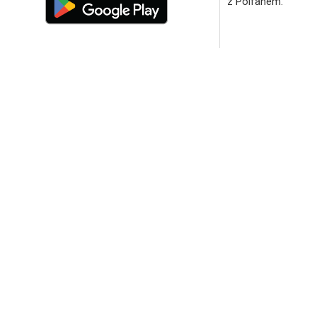
z Polfanem.