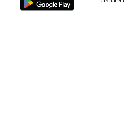
z Polfanem.