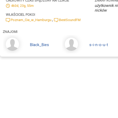
ZNANY RÓWNI
CAŁKOWITY CZAS SPĘDZONY NA CZACIE
użytkownik ni
460d, 23g, 55m
nicków
WŁAŚCICIEL POKOI
,
Poznam_Cie_w_Hamburgu.
BestSoundFM
ZNAJOMI
Black_Bies
s-i-n-o-u-t