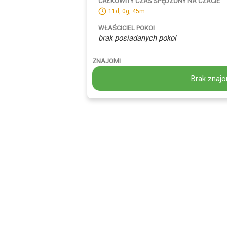
CAŁKOWITY CZAS SPĘDZONY NA CZACIE
11d, 0g, 45m
WŁAŚCICIEL POKOI
brak posiadanych pokoi
ZNAJOMI
Brak znajo