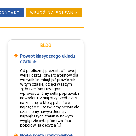
KONTAKT
WEJDŹ NA POLFAN »
BLOG
Powrót klasycznego układu
czatu 🎉
Od publicznej prezentacji nowej
wersji czatu i otwarcia testów dla
wszystkich minął już prawie rok.
W tym czasie, dzięki Waszym
zgłoszeniom i uwagom,
wprowadziliśmy setki poprawek i
nowości. Dzisiaj przyszedł czas
na zmianę, o którą pytaliście
najczęściej. Rozwijamy serwis ale
szanujemy nawyki Jedną z
największych zmian w nowym
wyglądzie była pionowa lista
pokojów. Ta decyzja […]
Nowe konta użytkowników