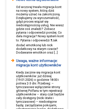
Od wczoraj trwała migracja kont
na nowy system, którą dziś
możemy uznać na zakończoną.
Dziękujemy za wyrozumiałość,
gdyż proces wiązał się
niedostępnością usług. Nie wiesz
gdzie coś znaleźć? Zobacz
pytania i odpowiedzi poniżej. Co
dała migracja? Nowy system kont
to: Pytania i odpowiedzi ❓Jak
dodać emotikonę lub nick
dodatkowy na starym czacie?
Dodawanie emotikon oraz […]
Uwaga, ważne informacje:
migracja kont użytkowników
Kiedy zacznie się migracja kont
użytkowników: już dzisiaj
(19.01.2026) o godzinie 18:00 i
potrwa 2-3 dni. Przebieg: –
tymczasowe wyłączenie strony
głównej Polfanu w tym rejestracji
użytkowników – stary czat będzie
cały dostępny (nicki stałe i
tymczasowe) – niedostępne
będą: zarządzanie pokojami,
udostępnianie logów, dodatkowe