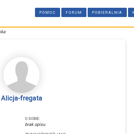
POMOC
FORUM
POBIERALNIA
ika
Alicja-fregata
O SOBIE:
brak opisu