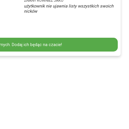
ZNANY RÓWNIEŻ JAKO
użytkownik nie ujawnia listy wszystkich swoich
nicków
mych. Dodaj ich będąc na czacie!