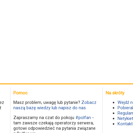
Pomoc
Na skróty
ez
Masz problem, uwagę lub pytanie?
Zobacz
Wejdź n
t
naszą bazę wiedzy lub napisz do nas.
Pobiera
Regulam
Zapraszamy na czat do pokoju
#polfan
-
Netykie
tam zawsze czekają operatorzy serwera,
Kontakt
gotowi odpowiedzieć na pytania związane