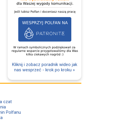
Kliknij i zobacz poradnik wideo jak
nas wesprzeć - krok po kroku »
a czat
lnia
in Polfanu
ta