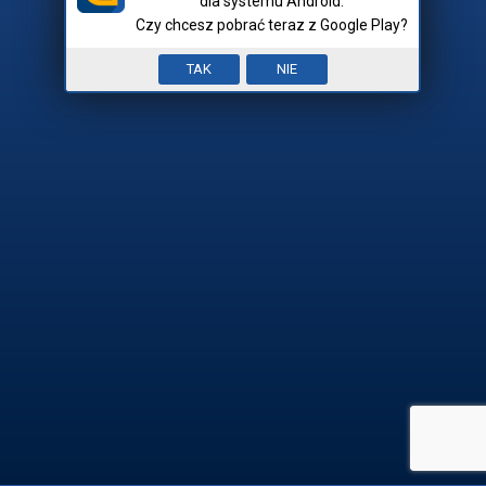
dla systemu Android.
Czy chcesz pobrać teraz z Google Play?
Nick:
Input error. To pole jest
TAK
NIE
Mam hasło
wymagane.


REJESTRACJA

ZALOGUJ SIĘ