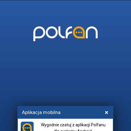
POLFAN
45_I_WIECEJ
POLITYKA
LANIE
RUMCAJSOWA_KA
Wchodząc na czat, akceptujesz
Aplikacja mobilna
regulamin
i
netykietę
.
Wygodnie czatuj z aplikacji Polfanu
Pokój: