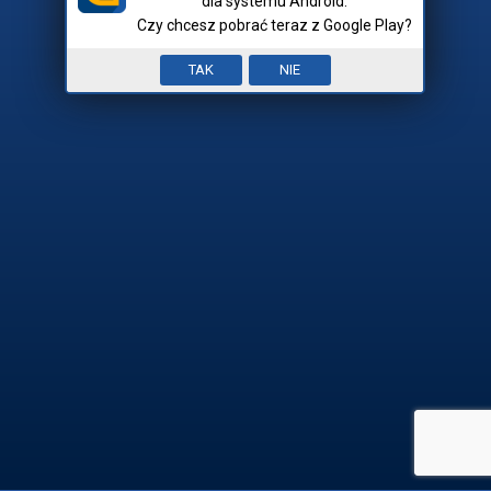
dla systemu Android.
Czy chcesz pobrać teraz z Google Play?
Nick:
Input error. To pole jest
TAK
NIE
Mam hasło
wymagane.


REJESTRACJA

ZALOGUJ SIĘ