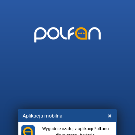
POLFAN
45_I_WIECEJ
POLITYKA
UPARCIUSZEK
RADIO_EUF
Wchodząc na czat, akceptujesz
Aplikacja mobilna
regulamin
i
netykietę
.
Wygodnie czatuj z aplikacji Polfanu
Pokój: