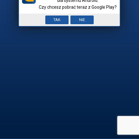
dla systemu Android.
Czy chcesz pobrać teraz z Google Play?
Nick:
Input error. To pole jest
TAK
NIE
Mam hasło
wymagane.


REJESTRACJA

ZALOGUJ SIĘ