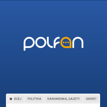
45_I_WIECEJ
POLITYKA
KAWIARENKA_GAZETY
SEKRET
NA