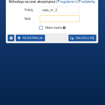
Wchodząc na czat, akceptujesz
regulamin
i
netykietę
.
Pokój:
Nick:
Mam hasło


REJESTRACJA

ZALOGUJ SIĘ