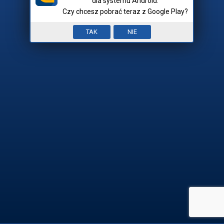
dla systemu Android.
Czy chcesz pobrać teraz z Google Play?
Nick:
Input error. To pole jest
TAK
NIE
Mam hasło
wymagane.


REJESTRACJA

ZALOGUJ SIĘ