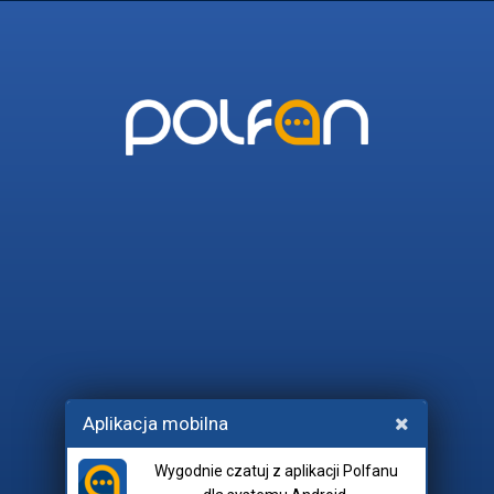
POLFAN
45_I_WIECEJ
POLITYKA
LANIE
NATURYZM
R
Wchodząc na czat, akceptujesz
Aplikacja mobilna
regulamin
i
netykietę
.
Wygodnie czatuj z aplikacji Polfanu
Pokój: