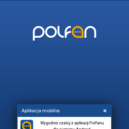
POLFAN
45_I_WIECEJ
POLITYKA
RADIO_FORTYPLUS
FLOW
Wchodząc na czat, akceptujesz
Aplikacja mobilna
regulamin
i
netykietę
.
Wygodnie czatuj z aplikacji Polfanu
Pokój: