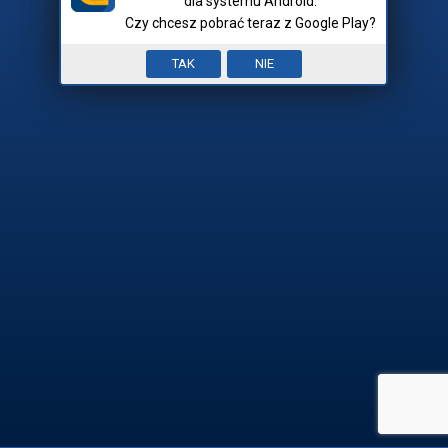
dla systemu Android.
Czy chcesz pobrać teraz z Google Play?
Nick:
Input error. To pole jest
TAK
NIE
Mam hasło
wymagane.


REJESTRACJA

ZALOGUJ SIĘ