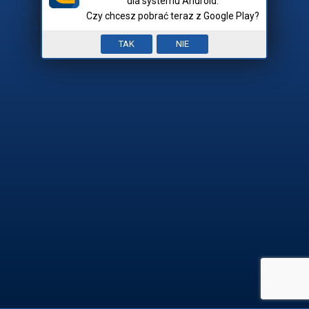
dla systemu Android.
Czy chcesz pobrać teraz z Google Play?
Nick:
Input error. To pole jest
TAK
NIE
Mam hasło
wymagane.


REJESTRACJA

ZALOGUJ SIĘ