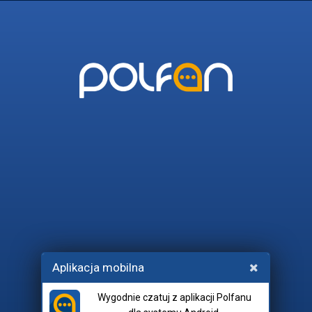
POLFAN
45_I_WIECEJ
POLITYKA
STREFADOBREJMUZY
LAN
Wchodząc na czat, akceptujesz
Aplikacja mobilna
regulamin
i
netykietę
.
Wygodnie czatuj z aplikacji Polfanu
Pokój: